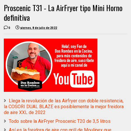
Proscenic T31 - La AirFryer tipo Mini Horno
definitiva
0
viernes, 8 de julio de 2022
Llega la revolución de las Airfryer con doble resistencia,
la COSORI DUAL BLAZE es posiblemente la mejor freidora
de aire XXL de 2022
Todo sobre la AirFryer Proscenic T20 de 3,5 litros
Así es la freidora de aire con grill de Moulinex que