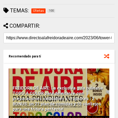
TEMAS:
Ofertas
100
COMPARTIR:
Recomendado para tí
FREIDORA DE AIRE: La exclusiva guía culinaria
TODO A COLOR para deleitarse con
preparaciones saludables y crujientes | 2
BONUS: un 21 plan de comidas y 15 consejos
para una fritura perfecta!